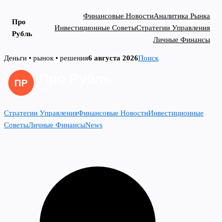
Финансовые Новости
Аналитика Рынка
Про
Инвестиционные Советы
Стратегии Управления
Рубль
Личные Финансы
Skip
Деньги • рынок • решения
6 августа 2026
Поиск
to
content
Стратегии Управления
Финансовые Новости
Инвестиционные
Советы
Личные Финансы
News