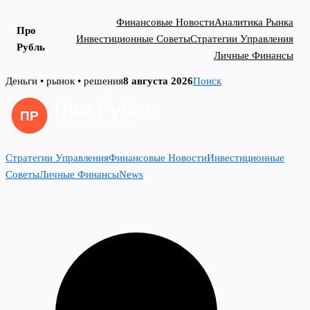
Финансовые Новости
Аналитика Рынка
Про
Инвестиционные Советы
Стратегии Управления
Рубль
Личные Финансы
Skip
Деньги • рынок • решения
8 августа 2026
Поиск
to
content
Стратегии Управления
Финансовые Новости
Инвестиционные
Советы
Личные Финансы
News