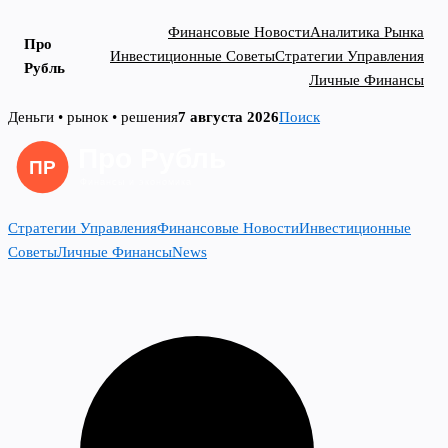
Финансовые Новости
Аналитика Рынка
Про
Инвестиционные Советы
Стратегии Управления
Рубль
Личные Финансы
Skip
Деньги • рынок • решения
7 августа 2026
Поиск
to
content
Стратегии Управления
Финансовые Новости
Инвестиционные
Советы
Личные Финансы
News