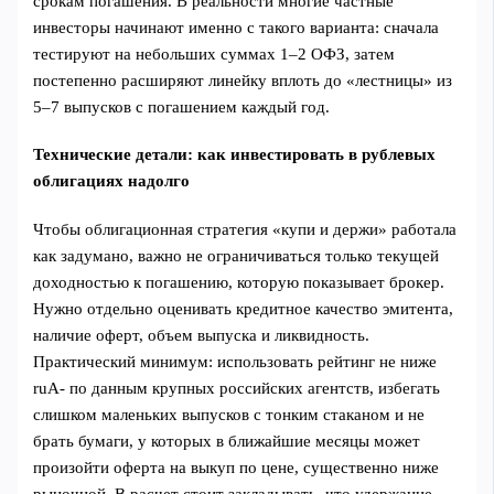
срокам погашения. В реальности многие частные
инвесторы начинают именно с такого варианта: сначала
тестируют на небольших суммах 1–2 ОФЗ, затем
постепенно расширяют линейку вплоть до «лестницы» из
5–7 выпусков с погашением каждый год.
Технические детали: как инвестировать в рублевых
облигациях надолго
Чтобы облигационная стратегия «купи и держи» работала
как задумано, важно не ограничиваться только текущей
доходностью к погашению, которую показывает брокер.
Нужно отдельно оценивать кредитное качество эмитента,
наличие оферт, объем выпуска и ликвидность.
Практический минимум: использовать рейтинг не ниже
ruA- по данным крупных российских агентств, избегать
слишком маленьких выпусков с тонким стаканом и не
брать бумаги, у которых в ближайшие месяцы может
произойти оферта на выкуп по цене, существенно ниже
рыночной. В расчет стоит закладывать, что удержание