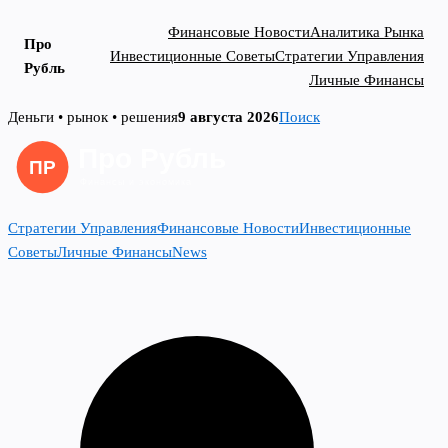
Финансовые Новости
Аналитика Рынка
Про
Инвестиционные Советы
Стратегии Управления
Рубль
Личные Финансы
Skip
Деньги • рынок • решения
9 августа 2026
Поиск
to
content
Стратегии Управления
Финансовые Новости
Инвестиционные
Советы
Личные Финансы
News