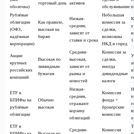
торговый день
активов
оболочка)
обслуживание
п
Рублёвые
Небольшая
Низкая-
К
облигации
Как правило,
комиссия за
средняя,
у
(ОФЗ,
высокая на
сделки,
зависят от
и
надёжные
бирже
возможны
ставки и срока
1
корпорации)
НКД и спред
Средняя-
Комиссия за
Акции
У
Высокая по
высокая,
сделки,
крупных
а
ликвидным
зависят от
иногда
российских
и
бумагам
рынка и
дивидендные
компаний
г
новостей
налоги
Низкая-
Н
ETF и
Комиссия
средняя,
п
БПИФы на
Обычно
фонда +
отражают
г
рублёвые
высокая
брокерские
корзину
в
облигации
комиссии
облигаций
о
ETF и
Т
Средняя-
Комиссия
БПИФы на
Высокая по
п