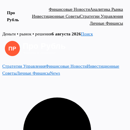
Финансовые Новости
Аналитика Рынка
Про
Инвестиционные Советы
Стратегии Управления
Рубль
Личные Финансы
Skip
Деньги • рынок • решения
6 августа 2026
Поиск
to
content
Стратегии Управления
Финансовые Новости
Инвестиционные
Советы
Личные Финансы
News