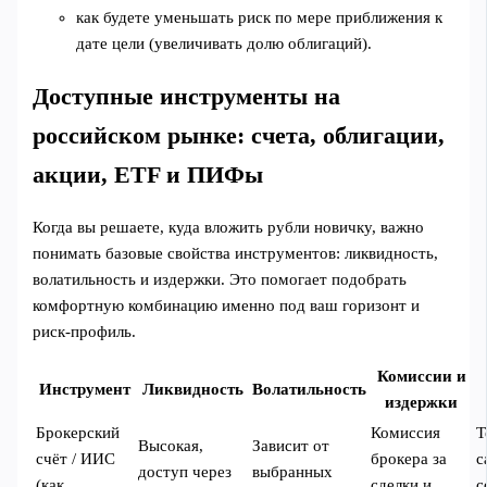
как будете уменьшать риск по мере приближения к
дате цели (увеличивать долю облигаций).
Доступные инструменты на
российском рынке: счета, облигации,
акции, ETF и ПИФы
Когда вы решаете, куда вложить рубли новичку, важно
понимать базовые свойства инструментов: ликвидность,
волатильность и издержки. Это помогает подобрать
комфортную комбинацию именно под ваш горизонт и
риск‑профиль.
Комиссии и
Инструмент
Ликвидность
Волатильность
издержки
Брокерский
Комиссия
Т
Высокая,
Зависит от
счёт / ИИС
брокера за
с
доступ через
выбранных
(как
сделки и
с