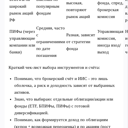
высокая,
фонда, спред,
широкий
популярным
д
повторяют
брокерская
рынок акций
фондам
в
рынок акций
комиссия
РФ
р
Средняя, часто
ПИФы (через
Управляющая
Н
с
Разная, зависит
управляющие
комиссия,
и
ограничениями
от стратегии
компании или
иногда вход/
г
по дате
фонда
банки)
выход
ч
погашения
Краткий чек‑лист выбора инструментов и счёта:
Понимаю, что брокерский счёт и ИИС - это лишь
оболочка, а риск и доходность зависят от выбранных
активов.
Знаю, что выбираю: отдельные облигации/акции или
фонды (ETF, БПИФы, ПИФы) с готовой
диверсификацией.
Понимаю, как формируется доход по облигациям
(купон + возможная переоценка) и по акциям (рост