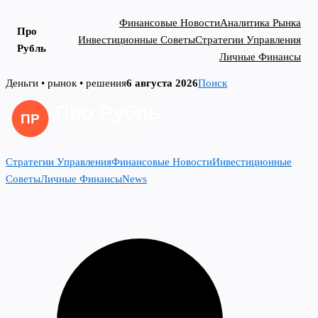
Финансовые Новости
Аналитика Рынка
Про
Инвестиционные Советы
Стратегии Управления
Рубль
Личные Финансы
Skip
Деньги • рынок • решения
6 августа 2026
Поиск
to
content
Стратегии Управления
Финансовые Новости
Инвестиционные
Советы
Личные Финансы
News