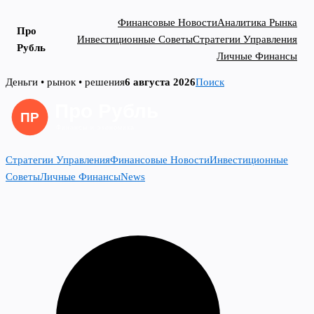
Финансовые Новости
Аналитика Рынка
Про
Инвестиционные Советы
Стратегии Управления
Рубль
Личные Финансы
Skip
Деньги • рынок • решения
6 августа 2026
Поиск
to
content
Стратегии Управления
Финансовые Новости
Инвестиционные
Советы
Личные Финансы
News