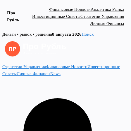
Финансовые Новости
Аналитика Рынка
Про
Инвестиционные Советы
Стратегии Управления
Рубль
Личные Финансы
Skip
Деньги • рынок • решения
8 августа 2026
Поиск
to
content
Стратегии Управления
Финансовые Новости
Инвестиционные
Советы
Личные Финансы
News